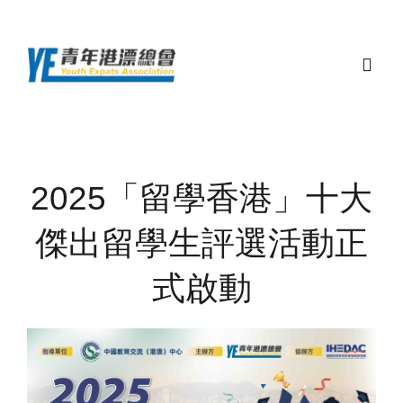
Skip
to
content
Togg
Navig
主頁
2025「留學香港」十大
關於總會
傑出留學生評選活動正
最新活動
式啟動
顧問團隊和夥伴
聯絡我們