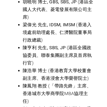
胡曉明
博士
, GBS, SBS, JP
(港區全
國人大代表、菱電發展有限公司主
席)
梁偉光
先生
, IDSM, IMSM
(香港入
境處前助理處長、仁濟醫院董事局
行政總裁)
陳亨利
先生
, SBS, JP
(港區全國政
協委員、聯泰集團副主席及首席執
行官)
陳浩華
博士
(香港教育大學校董會
副主席、香港浸會大學榮譽院士)
陳鳳翔
教授
(「帶路先鋒」主席、
香港城市大學商學院MBA協理主
任)