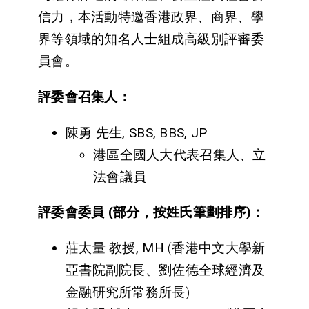
信力，本活動特邀香港政界、商界、學
界等領域的知名人士組成高級別評審委
員會。
評委會召集人：
陳勇
先生
, SBS, BBS, JP
港區全國人大代表召集人、立
法會議員
評委會委員
(
部分，按姓氏筆劃排序
)
：
莊太量
教授
, MH
(香港中文大學新
亞書院副院長、劉佐德全球經濟及
金融研究所常務所長)